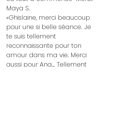
Maya S.
«Ghislaine, merci beaucoup
pour une si belle séance. Je
te suis tellement
reconnaissante pour ton
amour dans ma vie. Merci
aussi pour Ana… Tellement
beau de voir ton énergie
retenant l'espace pour les
autres» Sue McD
Qu'est-ce que la respiration?
La respiration est une thérapie centrée
sur le corps utilisant la respiration
connectée consciente pour débloquer
des dysfonctionnements physiques,
mentaux, émotionnels ou spirituels.