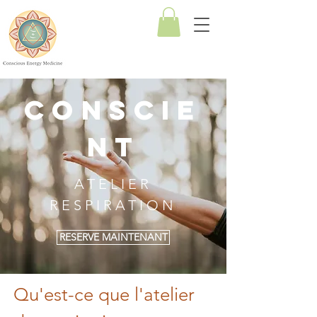
Medecine
Energetique de
Conscience
CONSCIE
NT
ATELIER
RESPIRATION
RESERVE MAINTENANT
Qu'est-ce que l'atelier