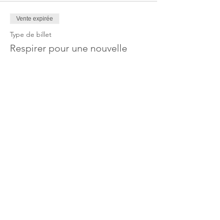
Vente expirée
Type de billet
Respirer pour une nouvelle
terre
Plus d'info
Prix
90,00 $AU
Share This Event
Je rends hommage au peuple Gadigal de la